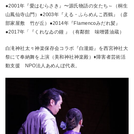
●2001年『愛はむらさき』〜源氏物語の女たち～（桐生
山鳳仙寺山門）●2003年『える・ふらめんこ西鶴』（彦
部家屋敷 竹が丘）●2014年『Flamencoみだれ髪』
●2017年「『くれなゐの鐘 』（有鄰館 味噌醤油蔵）
白滝神社太々神楽保存会コラボ『白瀧姫』を西宮神社大
祭にて奉納舞を上演（美和神社神楽殿）♦障害者芸術活
動支援 NPO法人あめんぼ代表。