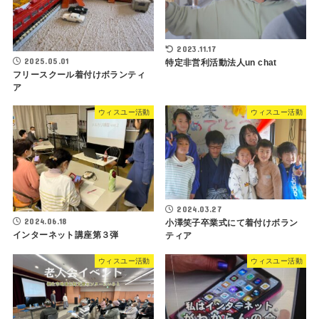
2023.11.17
2025.05.01
特定非営利活動法人un chat
フリースクール着付けボランティ
ア
ウィスユー活動
ウィスユー活動
2024.03.27
2024.06.18
小澤笑子卒業式にて着付けボラン
インターネット講座第３弾
ティア
ウィスユー活動
ウィスユー活動