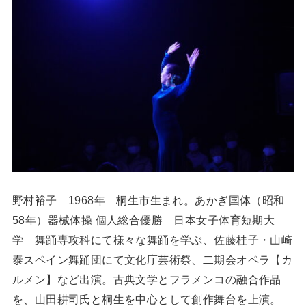
野村裕子 1968年 桐生市生まれ。あかぎ国体（昭和
58年）器械体操 個人総合優勝 日本女子体育短期大
学 舞踊専攻科にて様々な舞踊を学ぶ、佐藤桂子・山崎
泰スペイン舞踊団にて文化庁芸術祭、二期会オペラ【カ
ルメン】など出演。古典文学とフラメンコの融合作品
を、山田耕司氏と桐生を中心として創作舞台を上演。