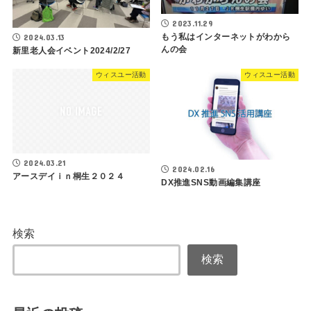
2023.11.29
もう私はインターネットがわから
2024.03.13
んの会
新里老人会イベント2024/2/27
ウィスユー活動
ウィスユー活動
2024.03.21
2024.02.16
アースデイｉｎ桐生２０２４
DX推進SNS動画編集講座
検索
検索